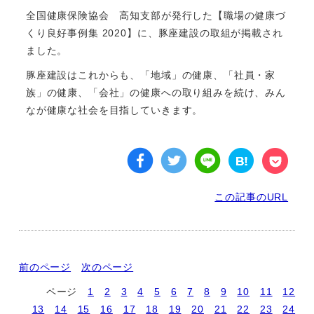
全国健康保険協会 高知支部が発行した【職場の健康づ
くり良好事例集 2020】に、豚座建設の取組が掲載され
ました。
豚座建設はこれからも、「地域」の健康、「社員・家
族」の健康、「会社」の健康への取り組みを続け、みん
なが健康な社会を目指していきます。
この記事のURL
前のページ
次のページ
ページ
1
2
3
4
5
6
7
8
9
10
11
12
13
14
15
16
17
18
19
20
21
22
23
24