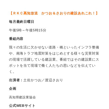
【ＲＫＣ高知放送 かつお＆さおりの建設あれこれ！】
毎月最終日曜日
午後5時～午後5時15分
番組内容
我々の生活に欠かせない道路・橋といったインフラ整備
や、南海トラフ地震対策をはじめとする様々な災害対策
の現場で活躍している建設業。番組ではその建設業にス
ポットを当て現場で働く人たちの思いなどを伝えてい
く。
出演者：
土佐かつお／渡辺さおり
企画
高知県建設業協会
公式WEBサイト