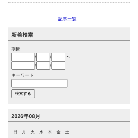
記事一覧
新着検索
期間
/
/
〜
/
/
キーワード
2026年08月
日
月
火
水
木
金
土