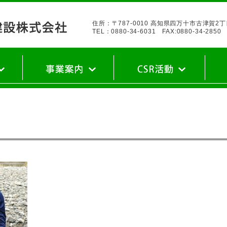
住所：〒787-0010 高知県四万十市古津賀2
TEL：0880-34-6031 FAX:0880-34-2850
私たちの仕事
実績・建築部
実績・土木部
健康宣言
エコアクション21
ロードボランティア
職場体験
その他
豚座
先輩
キャ
新卒