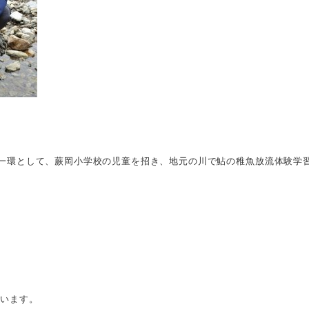
動の一環として、蕨岡小学校の児童を招き、地元の川で鮎の稚魚放流体験学
ています。