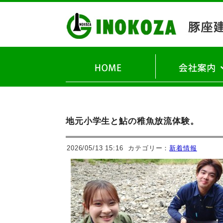
理念・ご挨拶
会社概要
地元小学生と鮎の稚魚放流体験。
2026/05/13 15:16
カテゴリー：
新着情報