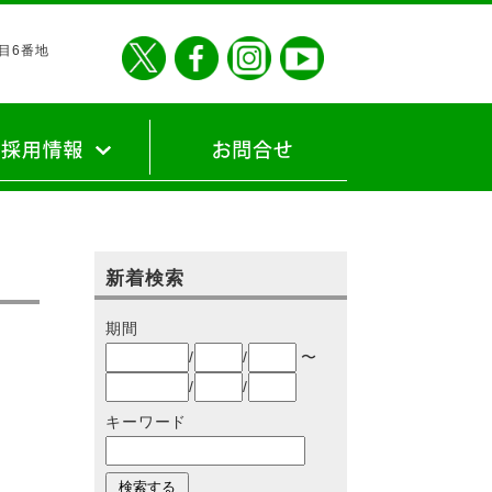
丁目6番地
建設の思い
の声
リア採用
採用
新着検索
期間
/
/
〜
/
/
キーワード