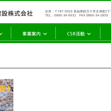
住所：〒787-0010 高知県四万十市古津賀2
TEL：0880-34-6031 FAX:0880-34-2850
私たちの仕事
実績・建築部
実績・土木部
健康宣言
エコアクション21
ロードボランティア
職場体験
その他
豚座
先輩
キャ
新卒