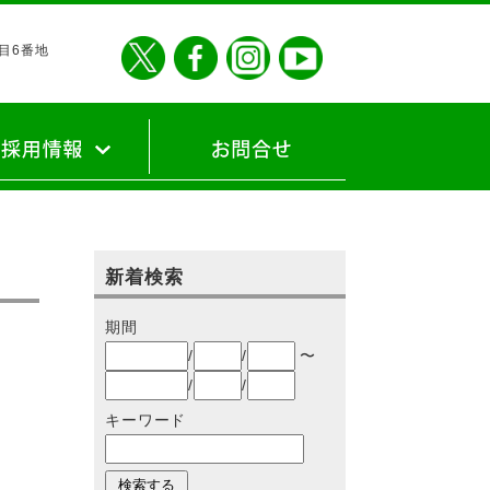
丁目6番地
建設の思い
の声
リア採用
採用
新着検索
期間
/
/
〜
/
/
キーワード