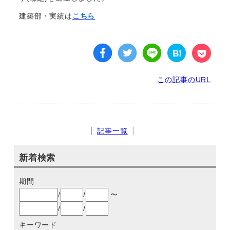
建築部・実績は
こちら
この記事のURL
記事一覧
新着検索
期間
/
/
〜
/
/
キーワード